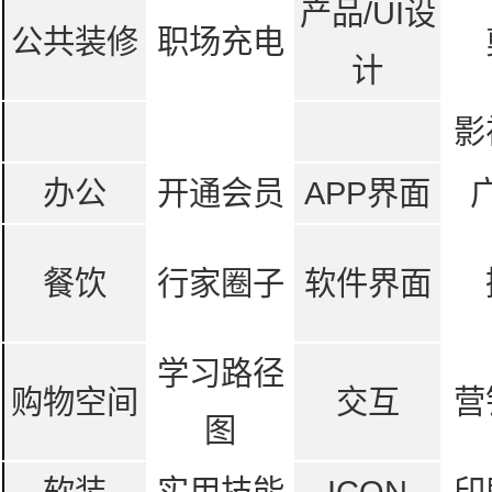
产品/UI设
公共装修
职场充电
计
影
办公
开通会员
APP界面
餐饮
行家圈子
软件界面
学习路径
购物空间
交互
营
图
软装
实用技能
ICON
印