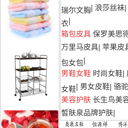
|
浪莎丝袜
瑞尔文胸
|
衣
箱包皮具
保罗美思
万里马皮具
|
苹果皮
|
包女包
男鞋女鞋
时尚女鞋
|
|
男女皮鞋
|
骆
女鞋
美容护肤
长生鸟美
皙肤泉品牌护肤
|