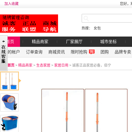
加入收藏
您好，
热搜：
女包
首页
精品商家
厂家展厅
城市坐标
我的帐户
订单查询
商城资讯
限时抢购
团购
品牌专卖
首页
>
精品商家
>
生态家居
>
家居日用
> 诚客正品家居必备，佰宁