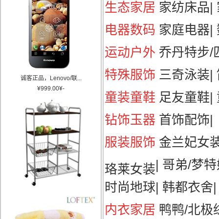
生态家居
家纺床品
|
电器数码
家庭电器
|
运动户外
乔丹特步/匹
特殊服饰
三奇泳装
|
诚客正品，Lenovo/联...
¥
999.00
¥
-
童装童鞋
足友童鞋
|
钻饰玉器
首饰配饰
|
服装服饰
金兰妃女
|
哥弟/梦特
珞莱女装
时尚地球
|
韩都衣舍
|
内衣家居
鸭鸭/北极