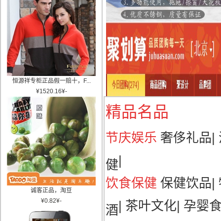
恒源祥专柜正品假一赔十，F...
¥
1520.16
¥
-
精品名品
节庆娱乐
奢侈礼品
|
|
健
饮食保健
保健饮品
|
诚客正品，淘豆
¥
0.82
¥
-
|
茶叶文化
|
孕婴
酒