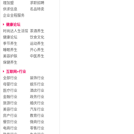
理加盟
求职招聘
供求信息
名品特卖
企业全程服务
健康论坛
时尚达人生活馆
茶酒养生
健康论坛
饮食文化
季节养生
运动养生
睡眠养生
开心养生
美容护肤
中医养生
保健养生
互联网+行业
全部行业
装饰行业
母婴行业
娱乐行业
医疗行业
酒店行业
金融行业
政务行业
旅游行业
婚庆行业
美容行业
汽车行业
房产行业
教育行业
餐饮行业
微商行业
电商行业
零售行业