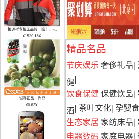
恒源祥专柜正品假一赔十，F...
¥
1520.16
¥
-
精品名品
节庆娱乐
奢侈礼品
|
|
健
饮食保健
保健饮品
|
诚客正品，淘豆
¥
0.82
¥
-
|
茶叶文化
|
孕婴
酒
生态家居
家纺床品
|
电器数码
家庭电器
|