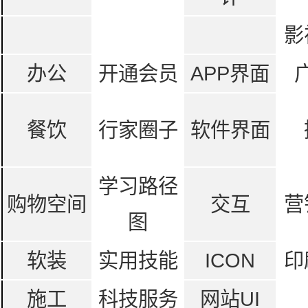
影
办公
开通会员
APP界面
餐饮
行家圈子
软件界面
学习路径
购物空间
交互
营
图
软装
实用技能
ICON
印
施工
科技服务
网站UI