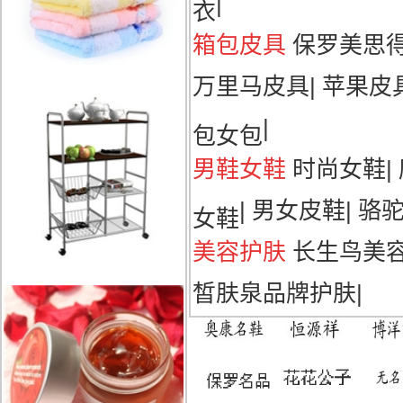
|
衣
箱包皮具
保罗美思
万里马皮具
|
苹果皮
|
包女包
男鞋女鞋
时尚女鞋
|
|
男女皮鞋
|
骆
女鞋
美容护肤
长生鸟美
皙肤泉品牌护肤
|