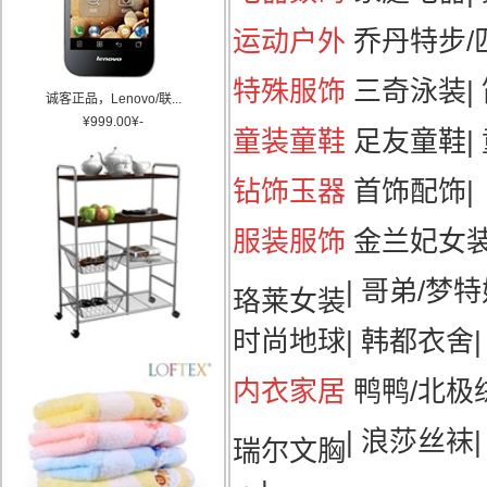
运动户外
乔丹特步/匹
特殊服饰
三奇泳装
|
诚客正品，Lenovo/联...
¥
999.00
¥
-
童装童鞋
足友童鞋
|
钻饰玉器
首饰配饰
|
服装服饰
金兰妃女
|
哥弟/梦特
珞莱女装
时尚地球
|
韩都衣舍
|
内衣家居
鸭鸭/北极
|
浪莎丝袜
瑞尔文胸