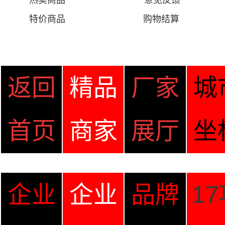
热卖商品
意见
反馈
特价商品
购物结算
返回
精品
厂家
城
首页
商家
展厅
坐
企业
企业
品牌
1