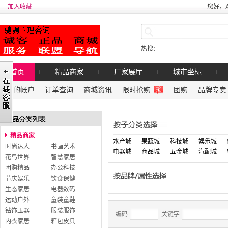
加入收藏
您好，
热搜：
首页
精品商家
厂家展厅
城市坐标
我的帐户
订单查询
商城资讯
限时抢购
团购
品牌专卖
精品商家
水产城
果蔬城
科技城
娱乐城
时尚达人
书画艺术
电器城
商品城
五金城
汽配城
花鸟世界
智慧家居
团购精品
办公科技
节庆娱乐
饮食保健
生态家居
电器数码
运动户外
童装童鞋
钻饰玉器
服装服饰
编码
关键字
内衣家居
箱包皮具