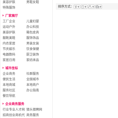
美容护肤
男鞋女鞋
排序方式：
特殊服饰
厂家展厅
工厂企业
儿童妇婴
运动户外
办公科技
美容护肤
箱包皮具
靓靴美鞋
服饰饰品
内衣家居
男装女装
节庆娱乐
饮食保健
电器数码
厨卫装饰
家居日用
家纺床品
城市坐标
企业商务
社群服务
便民生活
全国城市
本地商城
本地商户
服务社区
办公指南
餐饮导航
企业商务服务
行业专业人才网
猎头猎聘网
招商创业商机代
商务服务