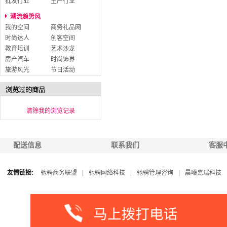
批发行业
生产行业
潮流趋势风
我的空间
商务礼品网
时尚达人
创客空间
教育培训
艺术沙龙
房产汽车
时尚饰界
旅游风光
节日活动
清除我的浏览记录
配送信息
联系我们
客服
友情链接:
驰骋商务联盟
|
驰骋网络科技
|
驰骋管理咨询
|
晨曦嘉瑞科技