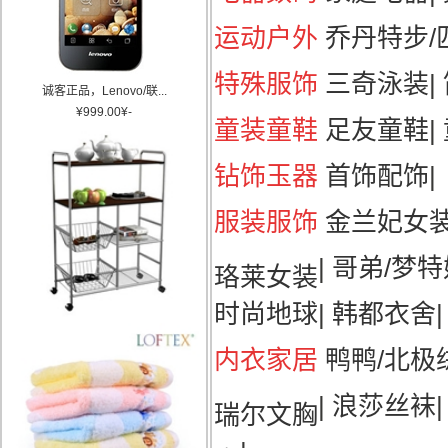
运动户外
乔丹特步/匹
特殊服饰
三奇泳装
|
诚客正品，Lenovo/联...
¥
999.00
¥
-
童装童鞋
足友童鞋
|
钻饰玉器
首饰配饰
|
服装服饰
金兰妃女
|
哥弟/梦特
珞莱女装
时尚地球
|
韩都衣舍
|
内衣家居
鸭鸭/北极
|
浪莎丝袜
瑞尔文胸