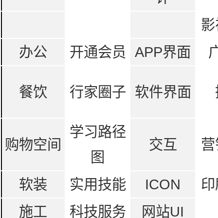
影
办公
开通会员
APP界面
餐饮
行家圈子
软件界面
学习路径
购物空间
交互
营
图
软装
实用技能
ICON
印
施工
科技服务
网站UI