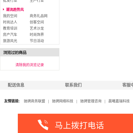
批发行业
生产行业
潮流趋势风
我的空间
商务礼品网
时尚达人
创客空间
教育培训
艺术沙龙
房产汽车
时尚饰界
旅游风光
节日活动
清除我的浏览记录
配送信息
联系我们
客服
友情链接:
驰骋商务联盟
|
驰骋网络科技
|
驰骋管理咨询
|
晨曦嘉瑞科技