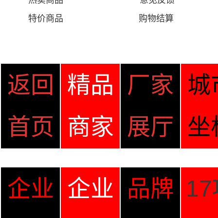
热卖商品
意见
反馈
特价商品
购物结算
返回
精品
厂家
城
首页
商家
展厅
坐
企业
企业
品牌
1