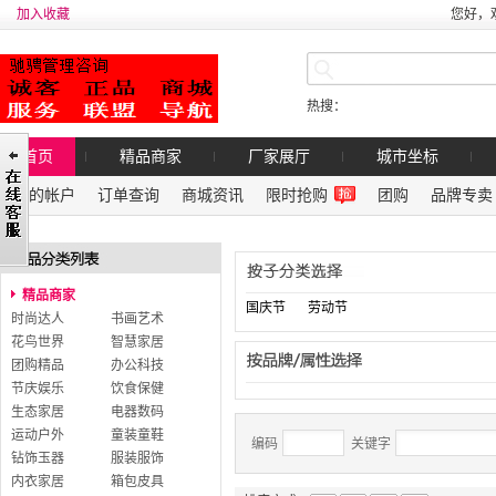
加入收藏
您好，
热搜：
首页
精品商家
厂家展厅
城市坐标
我的帐户
订单查询
商城资讯
限时抢购
团购
品牌专卖
精品商家
国庆节
劳动节
时尚达人
书画艺术
花鸟世界
智慧家居
团购精品
办公科技
节庆娱乐
饮食保健
生态家居
电器数码
运动户外
童装童鞋
编码
关键字
钻饰玉器
服装服饰
内衣家居
箱包皮具