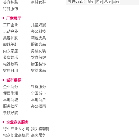
排序方式：
美容护肤
男鞋女鞋
特殊服饰
厂家展厅
工厂企业
儿童妇婴
运动户外
办公科技
美容护肤
箱包皮具
靓靴美鞋
服饰饰品
内衣家居
男装女装
节庆娱乐
饮食保健
电器数码
厨卫装饰
家居日用
家纺床品
城市坐标
企业商务
社群服务
便民生活
全国城市
本地商城
本地商户
服务社区
办公指南
餐饮导航
企业商务服务
行业专业人才网
猎头猎聘网
招商创业商机代
商务服务