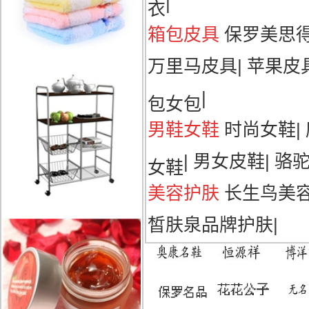
|
衣
箱包皮具
保罗美思
万里马皮具
|
苹果皮
|
包女包
男鞋女鞋
时尚女鞋
|
|
男女皮鞋
|
骆
女鞋
美容护肤
长生鸟美
皙肤泉品牌护肤
|