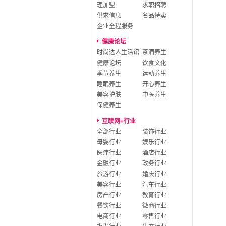
理加盟
求职招聘
供求信息
名品特卖
企业全程服务
健康论坛
时尚达人生活馆
茶酒养生
健康论坛
饮食文化
季节养生
运动养生
睡眠养生
开心养生
美容护肤
中医养生
保健养生
互联网+行业
全部行业
装饰行业
母婴行业
娱乐行业
医疗行业
酒店行业
金融行业
政务行业
旅游行业
婚庆行业
美容行业
汽车行业
房产行业
教育行业
餐饮行业
微商行业
电商行业
零售行业