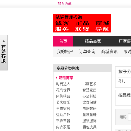
加入收藏
首页
精品商家
厂家展
我的帐户
订单查询
商城资讯
限
精品商家
鸟儿
时尚达人
书画艺术
花鸟世界
智慧家居
团购精品
办公科技
节庆娱乐
饮食保健
生态家居
电器数码
运动户外
童装童鞋
编码
钻饰玉器
服装服饰
内衣家居
箱包皮具