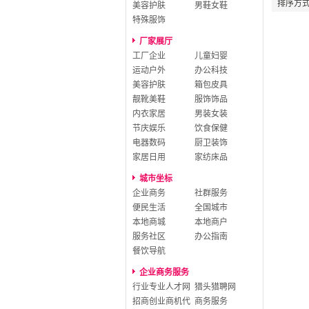
排序方
美容护肤
男鞋女鞋
特殊服饰
厂家展厅
工厂企业
儿童妇婴
运动户外
办公科技
美容护肤
箱包皮具
靓靴美鞋
服饰饰品
内衣家居
男装女装
节庆娱乐
饮食保健
电器数码
厨卫装饰
家居日用
家纺床品
城市坐标
企业商务
社群服务
便民生活
全国城市
本地商城
本地商户
服务社区
办公指南
餐饮导航
企业商务服务
行业专业人才网
猎头猎聘网
招商创业商机代
商务服务