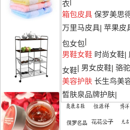
|
衣
箱包皮具
保罗美思
万里马皮具
|
苹果皮
|
包女包
男鞋女鞋
时尚女鞋
|
|
男女皮鞋
|
骆
女鞋
美容护肤
长生鸟美
皙肤泉品牌护肤
|