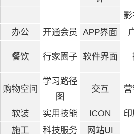
影
办公
开通会员
APP界面
餐饮
行家圈子
软件界面
学习路径
购物空间
交互
营
图
软装
实用技能
ICON
印
施工
科技服务
网站UI