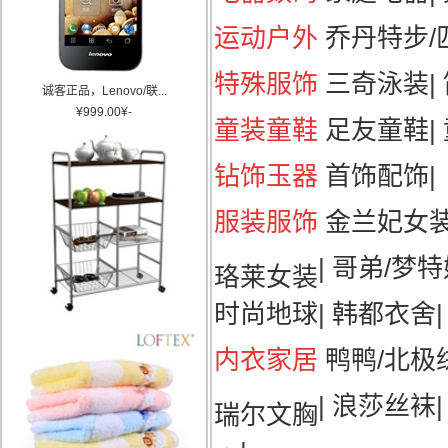
运动户外
乔丹特步/匹
特殊服饰
三奇泳装
|
诚客正品，Lenovo/联...
¥
999.00
¥
-
童装童鞋
足友童鞋
|
钻饰玉器
首饰配饰
|
服装服饰
金兰妃女
|
哥弟/梦特
珞莱女装
时尚地球
|
韩都衣舍
|
内衣家居
鸭鸭/北极
|
浪莎丝袜
瑞尔文胸