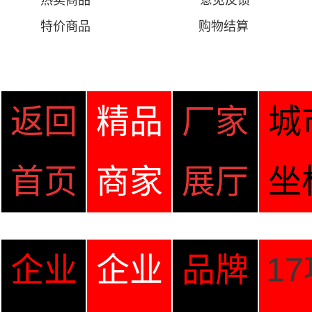
热卖商品
意见
反馈
特价商品
购物结算
返回
精品
厂家
城
首页
商家
展厅
坐
企业
企业
品牌
1