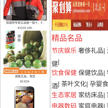
恒源祥专柜正品假一赔十，F...
¥
1520.16
¥
-
精品名品
节庆娱乐
奢侈礼品
|
|
健
饮食保健
保健饮品
|
诚客正品，淘豆
¥
0.82
¥
-
|
茶叶文化
|
孕婴
酒
生态家居
家纺床品
|
电器数码
家庭电器
|