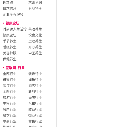
理加盟
求职招聘
供求信息
名品特卖
企业全程服务
健康论坛
时尚达人生活馆
茶酒养生
健康论坛
饮食文化
季节养生
运动养生
睡眠养生
开心养生
美容护肤
中医养生
保健养生
互联网+行业
全部行业
装饰行业
母婴行业
娱乐行业
医疗行业
酒店行业
金融行业
政务行业
旅游行业
婚庆行业
美容行业
汽车行业
房产行业
教育行业
餐饮行业
微商行业
电商行业
零售行业