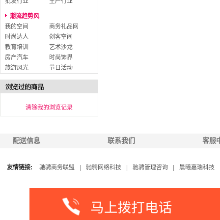
批发行业
生产行业
潮流趋势风
我的空间
商务礼品网
时尚达人
创客空间
教育培训
艺术沙龙
房产汽车
时尚饰界
旅游风光
节日活动
清除我的浏览记录
配送信息
联系我们
客服
友情链接:
驰骋商务联盟
|
驰骋网络科技
|
驰骋管理咨询
|
晨曦嘉瑞科技