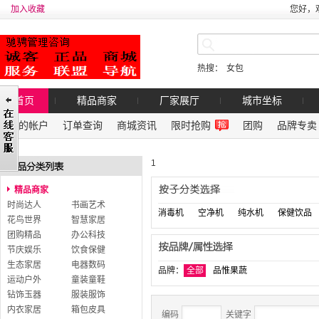
加入收藏
您好，
热搜：
女包
首页
精品商家
厂家展厅
城市坐标
我的帐户
订单查询
商城资讯
限时抢购
团购
品牌专卖
1
精品商家
时尚达人
书画艺术
消毒机
空净机
纯水机
保健饮品
花鸟世界
智慧家居
团购精品
办公科技
节庆娱乐
饮食保健
生态家居
电器数码
品牌：
全部
品惟果蔬
运动户外
童装童鞋
钻饰玉器
服装服饰
内衣家居
箱包皮具
编码
关键字