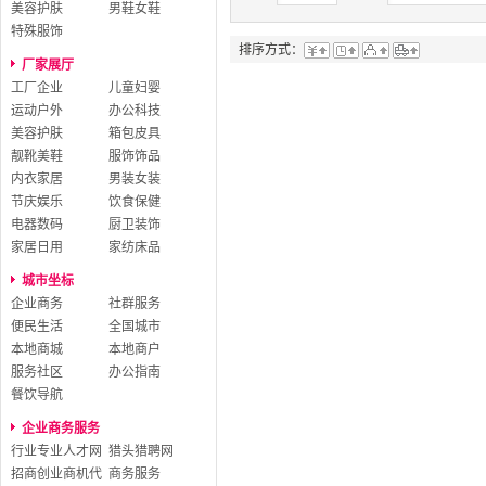
美容护肤
男鞋女鞋
特殊服饰
排序方式：
厂家展厅
工厂企业
儿童妇婴
运动户外
办公科技
美容护肤
箱包皮具
靓靴美鞋
服饰饰品
内衣家居
男装女装
节庆娱乐
饮食保健
电器数码
厨卫装饰
家居日用
家纺床品
城市坐标
企业商务
社群服务
便民生活
全国城市
本地商城
本地商户
服务社区
办公指南
餐饮导航
企业商务服务
行业专业人才网
猎头猎聘网
招商创业商机代
商务服务