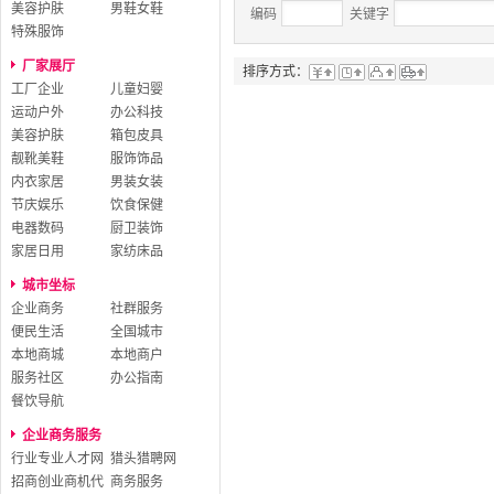
美容护肤
男鞋女鞋
编码
关键字
特殊服饰
厂家展厅
排序方式：
工厂企业
儿童妇婴
运动户外
办公科技
美容护肤
箱包皮具
靓靴美鞋
服饰饰品
内衣家居
男装女装
节庆娱乐
饮食保健
电器数码
厨卫装饰
家居日用
家纺床品
城市坐标
企业商务
社群服务
便民生活
全国城市
本地商城
本地商户
服务社区
办公指南
餐饮导航
企业商务服务
行业专业人才网
猎头猎聘网
招商创业商机代
商务服务