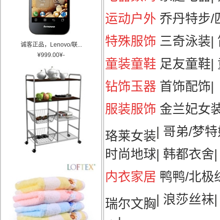
运动户外
乔丹特步/匹
特殊服饰
三奇泳装
|
诚客正品，Lenovo/联...
¥
999.00
¥
-
童装童鞋
足友童鞋
|
钻饰玉器
首饰配饰
|
服装服饰
金兰妃女
|
哥弟/梦特
珞莱女装
时尚地球
|
韩都衣舍
|
内衣家居
鸭鸭/北极
|
浪莎丝袜
瑞尔文胸