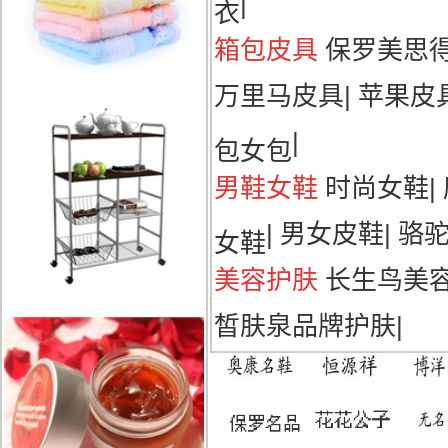
|
衣
箱包皮具
保罗美思
万里马皮具
|
苹果皮
|
包女包
男鞋女鞋
时尚女鞋
|
|
男女皮鞋
|
骆
女鞋
美容护肤
长生鸟美
皙肤泉品牌护肤
|