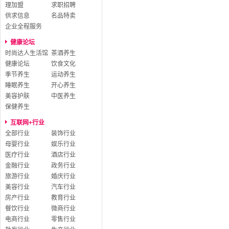
理加盟
求职招聘
供求信息
名品特卖
企业全程服务
健康论坛
时尚达人生活馆
茶酒养生
健康论坛
饮食文化
季节养生
运动养生
睡眠养生
开心养生
美容护肤
中医养生
保健养生
互联网+行业
全部行业
装饰行业
母婴行业
娱乐行业
医疗行业
酒店行业
金融行业
政务行业
旅游行业
婚庆行业
美容行业
汽车行业
房产行业
教育行业
餐饮行业
微商行业
电商行业
零售行业