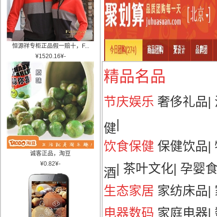
恒源祥专柜正品假一赔十，F...
¥
1520.16
¥
-
精品名品
节庆娱乐
奢侈礼品
|
|
健
饮食保健
保健饮品
|
诚客正品，淘豆
¥
0.82
¥
-
|
茶叶文化
|
孕婴
酒
生态家居
家纺床品
|
电器数码
家庭电器
|