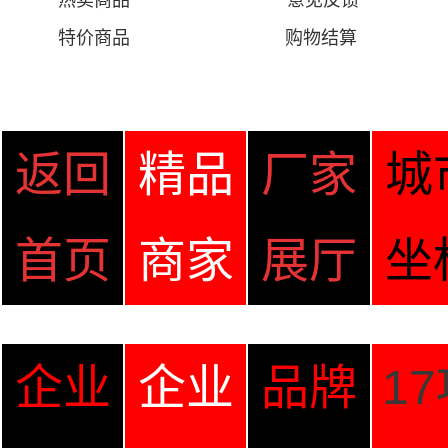
热卖商品
意见
反馈
特价商品
购物结算
返回
精品
厂家
城
首页
商家
展厅
坐
企业
企业
品牌
1