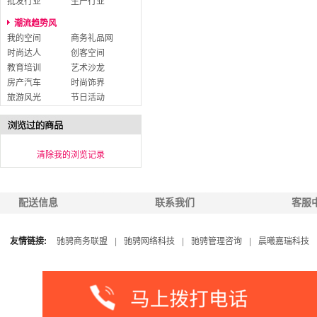
批发行业
生产行业
潮流趋势风
我的空间
商务礼品网
时尚达人
创客空间
教育培训
艺术沙龙
房产汽车
时尚饰界
旅游风光
节日活动
清除我的浏览记录
配送信息
联系我们
客服
友情链接:
驰骋商务联盟
|
驰骋网络科技
|
驰骋管理咨询
|
晨曦嘉瑞科技