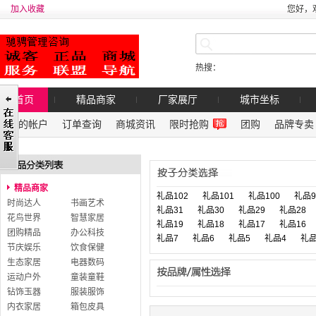
加入收藏
您好，
热搜：
首页
精品商家
厂家展厅
城市坐标
我的帐户
订单查询
商城资讯
限时抢购
团购
品牌专卖
精品商家
礼品102
礼品101
礼品100
礼品9
时尚达人
书画艺术
礼品31
礼品30
礼品29
礼品28
花鸟世界
智慧家居
礼品19
礼品18
礼品17
礼品16
团购精品
办公科技
礼品7
礼品6
礼品5
礼品4
礼品
节庆娱乐
饮食保健
生态家居
电器数码
运动户外
童装童鞋
钻饰玉器
服装服饰
内衣家居
箱包皮具