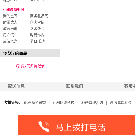
批发行业
生产行业
潮流趋势风
我的空间
商务礼品网
时尚达人
创客空间
教育培训
艺术沙龙
房产汽车
时尚饰界
旅游风光
节日活动
清除我的浏览记录
配送信息
联系我们
客服
友情链接:
驰骋商务联盟
|
驰骋网络科技
|
驰骋管理咨询
|
晨曦嘉瑞科技