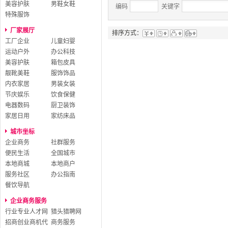
美容护肤
男鞋女鞋
编码
关键字
特殊服饰
厂家展厅
排序方式：
工厂企业
儿童妇婴
运动户外
办公科技
美容护肤
箱包皮具
靓靴美鞋
服饰饰品
内衣家居
男装女装
节庆娱乐
饮食保健
电器数码
厨卫装饰
家居日用
家纺床品
城市坐标
企业商务
社群服务
便民生活
全国城市
本地商城
本地商户
服务社区
办公指南
餐饮导航
企业商务服务
行业专业人才网
猎头猎聘网
招商创业商机代
商务服务