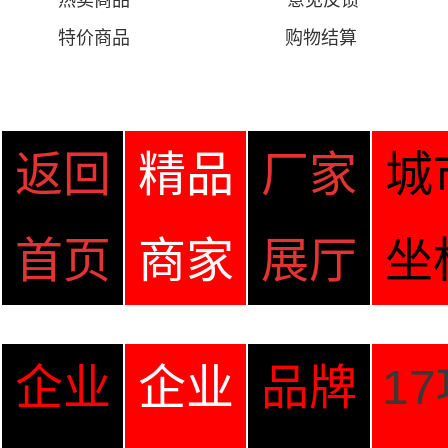
热卖商品
意见
反馈
特价商品
购物结算
返回
精品
厂家
城
首页
商家
展厅
坐
企业
企业
品牌
1