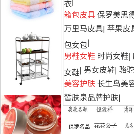
|
衣
箱包皮具
保罗美思
万里马皮具
|
苹果皮
|
包女包
男鞋女鞋
时尚女鞋
|
|
男女皮鞋
|
骆
女鞋
美容护肤
长生鸟美
皙肤泉品牌护肤
|