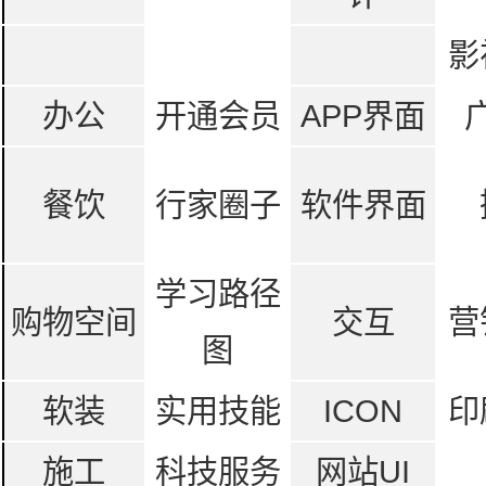
影
办公
开通会员
APP界面
餐饮
行家圈子
软件界面
学习路径
购物空间
交互
营
图
软装
实用技能
ICON
印
施工
科技服务
网站UI