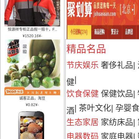
恒源祥专柜正品假一赔十，F...
¥
1520.16
¥
-
精品名品
节庆娱乐
奢侈礼品
|
|
健
饮食保健
保健饮品
|
诚客正品，淘豆
¥
0.82
¥
-
|
茶叶文化
|
孕婴
酒
生态家居
家纺床品
|
电器数码
家庭电器
|