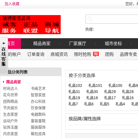
加入收藏
您好，
热搜：
首页
精品商家
厂家展厅
城市坐标
我的帐户
订单查询
商城资讯
限时抢购
团购
品牌专卖
精品商家
礼品102
礼品101
礼品100
礼品9
时尚达人
书画艺术
礼品31
礼品30
礼品29
礼品28
花鸟世界
智慧家居
礼品19
礼品18
礼品17
礼品16
团购精品
办公科技
礼品7
礼品6
礼品5
礼品4
礼品
节庆娱乐
饮食保健
生态家居
电器数码
运动户外
童装童鞋
钻饰玉器
服装服饰
内衣家居
箱包皮具