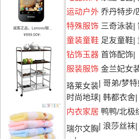
运动户外
乔丹特步/匹
特殊服饰
三奇泳装
|
诚客正品，Lenovo/联...
¥
999.00
¥
-
童装童鞋
足友童鞋
|
钻饰玉器
首饰配饰
|
服装服饰
金兰妃女
|
哥弟/梦特
珞莱女装
时尚地球
|
韩都衣舍
|
内衣家居
鸭鸭/北极
|
浪莎丝袜
瑞尔文胸