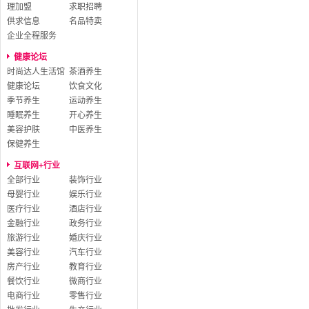
理加盟
求职招聘
供求信息
名品特卖
企业全程服务
健康论坛
时尚达人生活馆
茶酒养生
健康论坛
饮食文化
季节养生
运动养生
睡眠养生
开心养生
美容护肤
中医养生
保健养生
互联网+行业
全部行业
装饰行业
母婴行业
娱乐行业
医疗行业
酒店行业
金融行业
政务行业
旅游行业
婚庆行业
美容行业
汽车行业
房产行业
教育行业
餐饮行业
微商行业
电商行业
零售行业